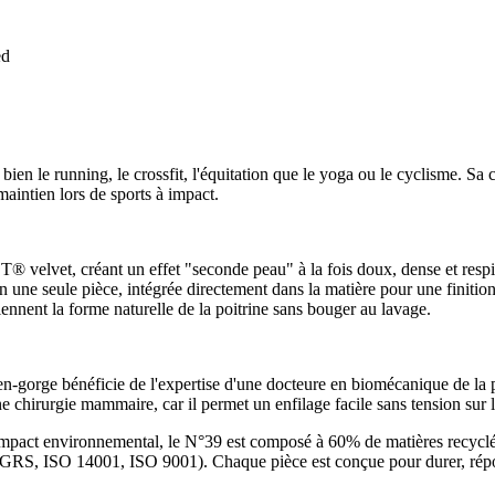
ed
bien le running, le crossfit, l'équitation que le yoga ou le cyclisme. Sa
 maintien lors de sports à impact.
 velvet, créant un effet "seconde peau" à la fois doux, dense et respir
en une seule pièce, intégrée directement dans la matière pour une finition
ennent la forme naturelle de la poitrine sans bouger au lavage.
rge bénéficie de l'expertise d'une docteure en biomécanique de la poitr
 chirurgie mammaire, car il permet un enfilage facile sans tension sur le
'impact environnemental, le N°39 est composé à 60% de matières recycl
I, GRS, ISO 14001, ISO 9001). Chaque pièce est conçue pour durer, ré