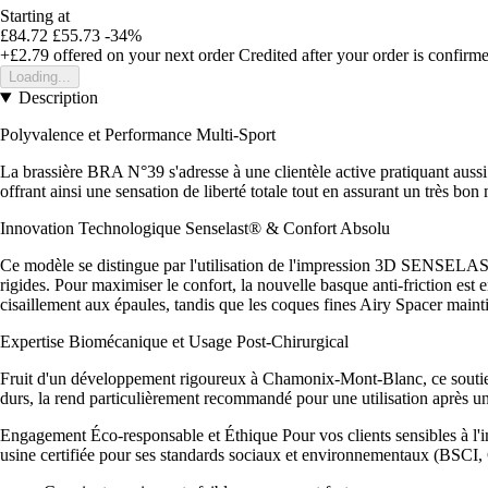
Starting at
£84.72
£55.73
-34%
+£2.79
offered on your next order
Credited after your order is confirm
Loading...
Description
Polyvalence et Performance Multi-Sport
La brassière BRA N°39 s'adresse à une clientèle active pratiquant aussi 
offrant ainsi une sensation de liberté totale tout en assurant un très bon
Innovation Technologique Senselast® & Confort Absolu
Ce modèle se distingue par l'utilisation de l'impression 3D SENSELAST®
rigides. Pour maximiser le confort, la nouvelle basque anti-friction est 
cisaillement aux épaules, tandis que les coques fines Airy Spacer mainti
Expertise Biomécanique et Usage Post-Chirurgical
Fruit d'un développement rigoureux à Chamonix-Mont-Blanc, ce soutien-go
durs, la rend particulièrement recommandé pour une utilisation après une
Engagement Éco-responsable et Éthique Pour vos clients sensibles à l
usine certifiée pour ses standards sociaux et environnementaux (BSC