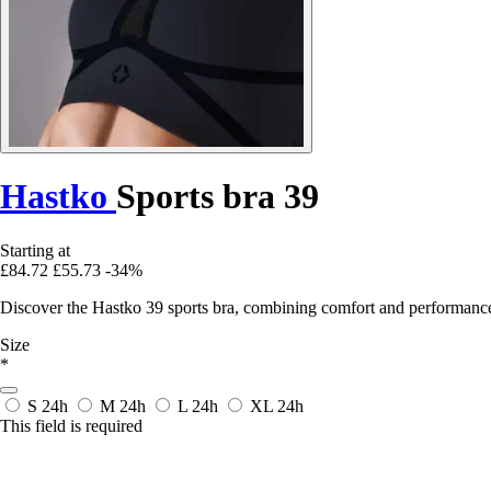
Hastko
Sports bra 39
Starting at
£84.72
£55.73
-34%
Discover the Hastko 39 sports bra, combining comfort and performance f
Size
*
S
24h
M
24h
L
24h
XL
24h
This field is required